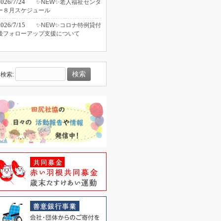
2026/7/24
✨NEW✨老人福祉センタ
ー８月スケジュール
2026/7/15
✨NEW✨コロナ特例貸付
後フォローアップ支援について
検索: