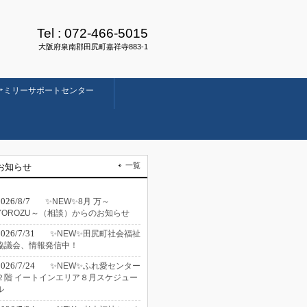
Tel :
072-466-5015
大阪府泉南郡田尻町嘉祥寺883-1
ァミリーサポートセンター
一覧
お知らせ
2026/8/7
✨NEW✨8月 万～
YOROZU～（相談）からのお知らせ
2026/7/31
✨NEW✨田尻町社会福祉
協議会、情報発信中！
2026/7/24
✨NEW✨ふれ愛センター
２階 イートインエリア８月スケジュー
ル