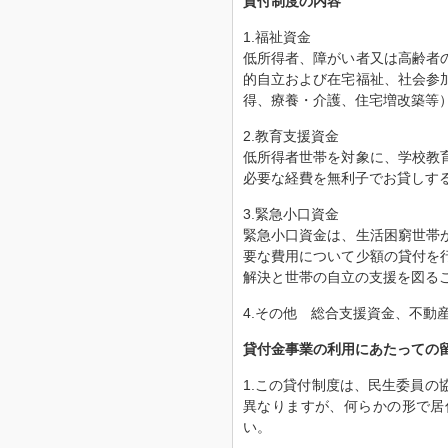
貸付制度の内容
1.福祉資金
低所得者、障がい者又は高齢者
的自立および在宅福祉、社会参
得、療養・介護、住宅増改築等
2.教育支援資金
低所得者世帯を対象に、学校教
必要な経費を無利子でお貸しす
3.緊急小口資金
緊急小口資金は、生活困窮世帯
要な費用について少額の貸付を
解決と世帯の自立の支援を図る
4.その他 総合支援資金、不動
貸付金事業の利用にあたっての
1.この貸付制度は、民生委員
異なりますが、何らかの形で居
い。