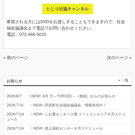
たじり社協チャンネル
希望される方にはDVDをお渡しすることもできますので、社会
福祉協議会まで電話でお問い合わせください。
電話：072-466-5015
« 前のページ
次のページ »
一覧
お知らせ
2026/8/7
✨NEW✨8月 万～YOROZU～（相談）からのお知らせ
2026/7/31
✨NEW✨田尻町社会福祉協議会、情報発信中！
2026/7/24
✨NEW✨ふれ愛センター２階 イートインエリア８月スケジ
ュール
2026/7/24
✨NEW✨老人福祉センター８月スケジュール