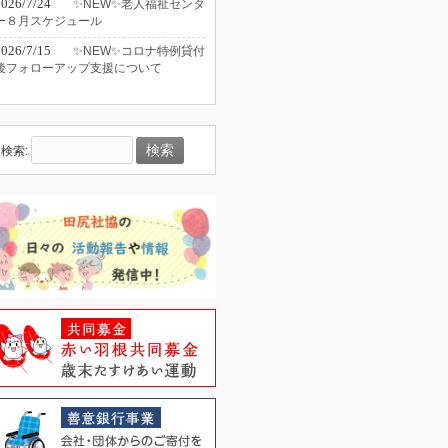
2026/7/24
✨NEW✨老人福祉センタ
ー８月スケジュール
2026/7/15
✨NEW✨コロナ特例貸付
後フォローアップ支援について
検索: