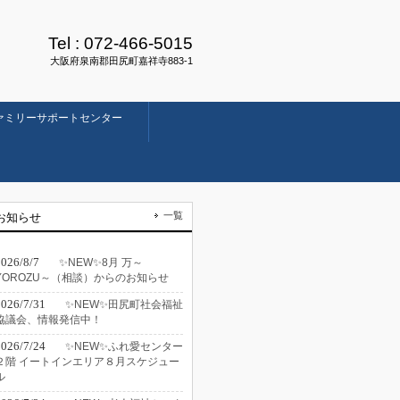
Tel :
072-466-5015
大阪府泉南郡田尻町嘉祥寺883-1
ァミリーサポートセンター
一覧
お知らせ
2026/8/7
✨NEW✨8月 万～
YOROZU～（相談）からのお知らせ
2026/7/31
✨NEW✨田尻町社会福祉
協議会、情報発信中！
2026/7/24
✨NEW✨ふれ愛センター
２階 イートインエリア８月スケジュー
ル